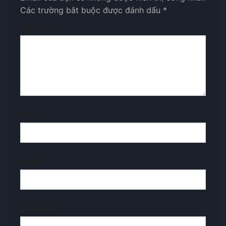
Các trường bắt buộc được đánh dấu
*
Bình luận
*
Tên
*
Email
*
Trang web