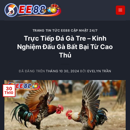
Chuyển
đến
nội
dung
TRANG TIN TỨC EE88 CẬP NHẬT 24/7
Trực Tiếp Đá Gà Tre – Kinh
Nghiệm Đấu Gà Bất Bại Từ Cao
Thủ
ĐÃ ĐĂNG TRÊN
THÁNG 10 30, 2024
BỞI
EVELYN TRẦN
30
Th10