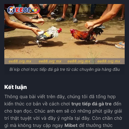
Bí kíp chơi trực tiếp đá gà tre từ các chuyên gia hàng đầu
Kết luận
Thông qua bài viết trên đây, chúng tôi đã tổng hợp
kiến thức cơ bản về cách chơi
trực tiếp đá gà tre
đến
cho bạn đọc. Chúc anh em sẽ có những phút giây giải
trí thật tuyệt vời và đầy ý nghĩa tại đây. Còn chần chờ
gì mà không truy cập ngay
Mibet
để thưởng thức