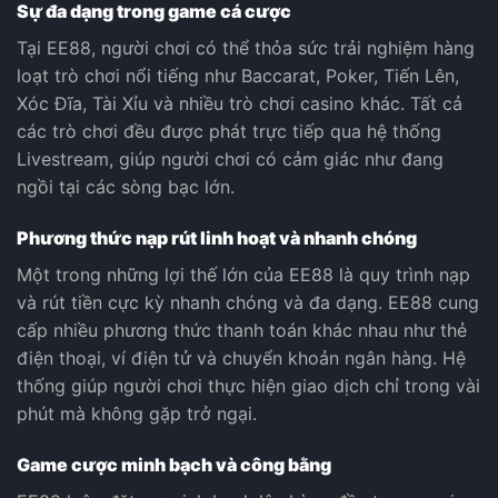
Sự đa dạng trong game cá cược
Tại EE88, người chơi có thể thỏa sức trải nghiệm hàng
loạt trò chơi nổi tiếng như Baccarat, Poker, Tiến Lên,
Xóc Đĩa, Tài Xỉu và nhiều trò chơi casino khác. Tất cả
các trò chơi đều được phát trực tiếp qua hệ thống
Livestream, giúp người chơi có cảm giác như đang
ngồi tại các sòng bạc lớn.
Phương thức nạp rút linh hoạt và nhanh chóng
Một trong những lợi thế lớn của EE88 là quy trình nạp
và rút tiền cực kỳ nhanh chóng và đa dạng. EE88 cung
cấp nhiều phương thức thanh toán khác nhau như thẻ
điện thoại, ví điện tử và chuyển khoản ngân hàng. Hệ
thống giúp người chơi thực hiện giao dịch chỉ trong vài
phút mà không gặp trở ngại.
Game cược minh bạch và công bằng