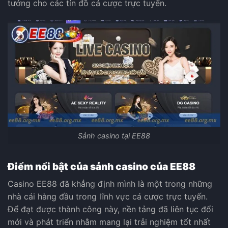
tưởng cho các tín đồ cá cược trực tuyến.
Sảnh casino tại EE88
Điểm nổi bật của sảnh casino của EE88
Casino EE88 đã khẳng định mình là một trong những
nhà cái hàng đầu trong lĩnh vực cá cược trực tuyến.
Để đạt được thành công này, nền tảng đã liên tục đổi
mới và phát triển nhằm mang lại trải nghiệm tốt nhất