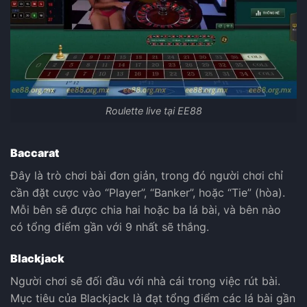
Roulette live tại EE88
Baccarat
Đây là trò chơi bài đơn giản, trong đó người chơi chỉ
cần đặt cược vào “Player”, “Banker”, hoặc “Tie” (hòa).
Mỗi bên sẽ được chia hai hoặc ba lá bài, và bên nào
có tổng điểm gần với 9 nhất sẽ thắng.
Blackjack
Người chơi sẽ đối đầu với nhà cái trong việc rút bài.
Mục tiêu của Blackjack là đạt tổng điểm các lá bài gần