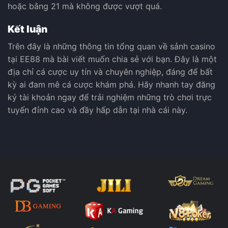
hoặc bằng 21 mà không được vượt quá.
Kết luận
Trên đây là những thông tin tổng quan về sảnh casino
tại EE88 mà bài viết muốn chia sẻ với bạn. Đây là một
địa chỉ cá cược uy tín và chuyên nghiệp, đáng để bất
kỳ ai đam mê cá cược khám phá. Hãy nhanh tay đăng
ký tài khoản ngay để trải nghiệm những trò chơi trực
tuyến đỉnh cao và đầy hấp dẫn tại nhà cái này.