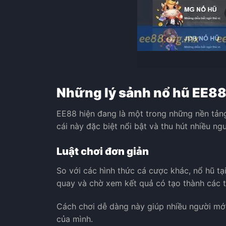
Những lý sảnh nổ hũ EE88
EE88 hiện đang là một trong những nền tảng
cái này đặc biệt nổi bật và thu hút nhiều ng
Luật chơi đơn giản
So với các hình thức cá cược khác, nổ hũ tạ
quay và chờ xem kết quả có tạo thành các t
Cách chơi dễ dàng này giúp nhiều người mới
của mình.