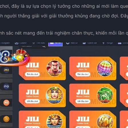
chơi, đây là sự lựa chọn lý tưởng cho những ai mới làm quen
nh người thắng giải với giải thưởng khủng đang chờ đợi. Đâ
h sắc nét mang đến trải nghiệm chân thực, khiến mỗi lần q