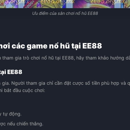
Ưu điểm của sân chơi nổ hũ EE88
hơi các game nổ hũ tại EE88
h tham gia trò chơi nổ hũ tại EE88, hãy tham khảo hướng d
tại EE88
 gia. Người tham gia chỉ cần đặt cược số tiền phù hợp và 
i bắt đầu cuộc chơi:
y tự động.
ược nếu chiến thắng.