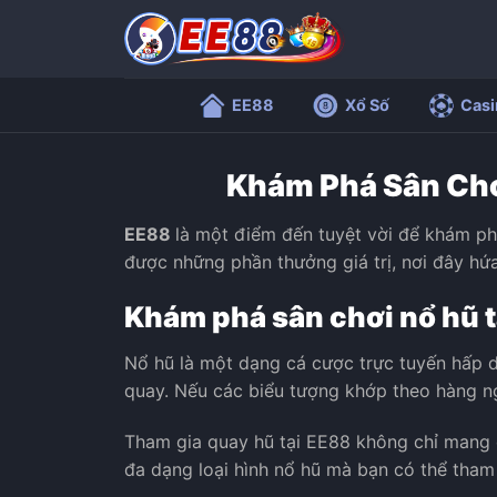
Chuyển
đến
nội
dung
EE88
Xổ Số
Casi
Khám Phá Sân Chơ
EE88
là một điểm đến tuyệt vời để khám ph
được những phần thưởng giá trị, nơi đây hứ
Khám phá sân chơi nổ hũ t
Nổ hũ là một dạng cá cược trực tuyến hấp d
quay. Nếu các biểu tượng khớp theo hàng ng
Tham gia quay hũ tại EE88 không chỉ mang đ
đa dạng loại hình nổ hũ mà bạn có thể tham 