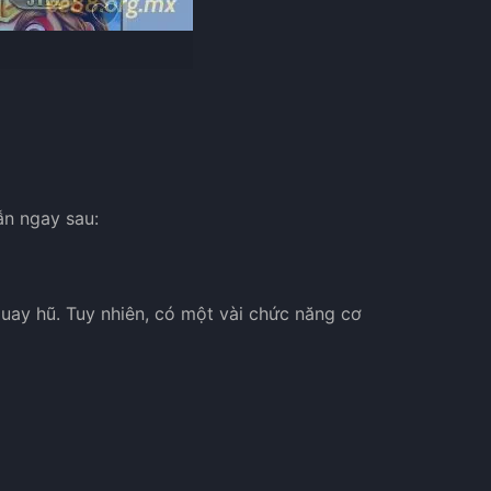
ẫn ngay sau:
quay hũ. Tuy nhiên, có một vài chức năng cơ