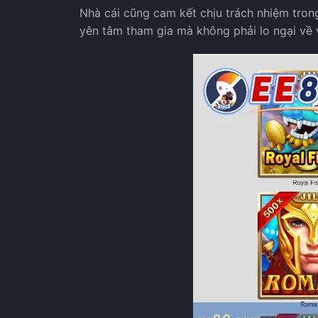
Nhà cái cũng cam kết chịu trách nhiệm tron
yên tâm tham gia mà không phải lo ngại về vi