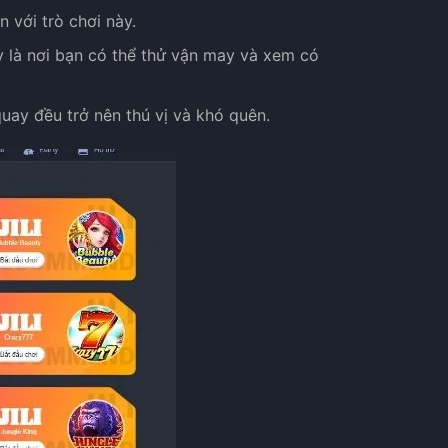
 với trò chơi này.
y là nơi bạn có thể thử vận may và xem có
uay đều trở nên thú vị và khó quên.