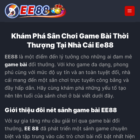
Chuyển
đến
nội
dung
Khám Phá Sân Chơi Game Bài Thời
Thượng Tại Nhà Cái Ee88
EE88
là một điểm đến lý tưởng cho những ai đam mê
game bài
đổi thưởng. Với kho game đa dạng, phong
phú cùng với mức độ uy tín và an toàn tuyệt đối, nhà
cái mang đến một sân chơi trực tuyến công bằng và
đầy hấp dẫn. Hãy cùng khám phá những yếu tố tạo
nên tên tuổi của sảnh chơi ở bài viết dưới đây.
Giới thiệu đôi nét sảnh game bài EE88
Với sự gia tăng nhu cầu giải trí qua game bài đổi
thưởng,
EE 88
đã phát triển một sảnh game chuyên
biệt và tập trung vào các trò chơi bài nổi bật nhất hiện