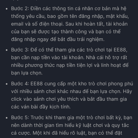
Bước 2: Điền các thông tin cá nhân cơ bản mà hệ
thống yêu cầu, bao gồm tên đăng nhập, mật khẩu,
email và số điện thoại. Sau khi hoàn tất, tài khoản
của bạn sẽ được tạo thành công và bạn có thể
đăng nhập ngay để bắt đầu trải nghiệm.
Bước 3: Để có thể tham gia các trò chơi tại EE88,
bạn cần nạp tiền vào tài khoản. Nhà cái hỗ trợ rất
nhiều phương thức nạp tiền tiện lợi và linh hoạt để
bạn lựa chọn.
Bước 4: EE88 cung cấp một kho trò chơi phong phú
với nhiều sảnh chơi khác nhau để bạn lựa chọn. Hãy
click vào sảnh chơi yêu thích và bắt đầu tham gia
các ván bài đầy kịch tính.
Bước 5: Trước khi tham gia một trò chơi bất kỳ, bạn
nên dành thời gian tìm hiểu kỹ luật chơi và quy tắc
cá cược. Một khi đã hiểu rõ luật, bạn có thể đặt