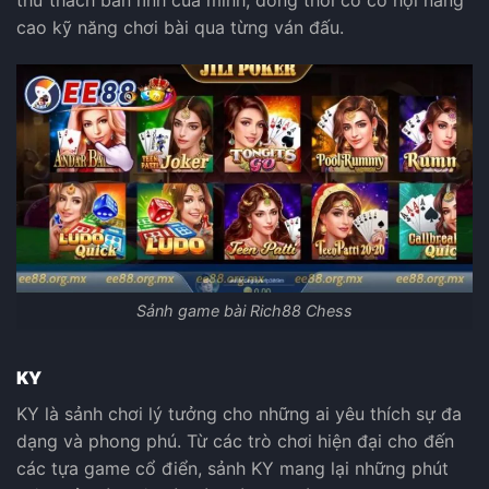
cao kỹ năng chơi bài qua từng ván đấu.
Sảnh game bài Rich88 Chess
KY
KY là sảnh chơi lý tưởng cho những ai yêu thích sự đa
dạng và phong phú. Từ các trò chơi hiện đại cho đến
các tựa game cổ điển, sảnh KY mang lại những phút