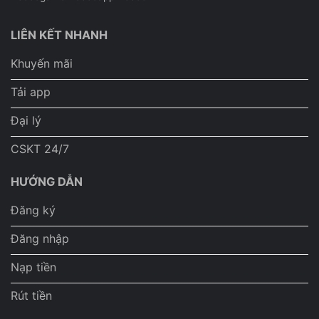
LIÊN KẾT NHANH
Khuyến mãi
Tải app
Đại lý
CSKT 24/7
HƯỚNG DẪN
Đăng ký
Đăng nhập
Nạp tiền
Rút tiền