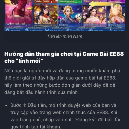
Tiến lên miền Nam
Hướng dẫn tham gia chơi tại Game Bài EE88
cho “lính mới”
Nếu bạn là người mới và đang mong muốn khám phá
thế giới giải trí đầy hấp dẫn của game bài tại EE88,
hãy làm theo những bước đơn giản dưới đây để dễ
dàng bắt đầu hành trình của mình:
Bước 1: Đầu tiên, mở trình duyệt web của bạn và
truy cập vào trang web chính thức của EE88. Khi
vào trang chủ, nhấp vào nút “Đăng ký” để bắt đầu
quy trình tạo tài khoản.