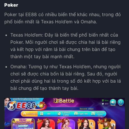
Poker
Poker tại EE88 có nhiều biến thể khác nhau, trong đó
phổ biến nhất là Texas Hold’em và Omaha.
Texas Hold’em: Đây là biến thể phổ biến nhất của
Poker. Mỗi người chơi sẽ được chia hai lá bài riêng
và kết hợp với năm lá bài chung trên bàn để tạo
thành một tay bài mạnh nhất.
Omaha: Tương tự như Texas Hold’em, nhưng người
chơi sẽ được chia bốn lá bài riêng. Sau đó, người
chơi phải dùng hai lá trong số đó kết hợp với ba lá
bài chung để tạo thành tay bài.