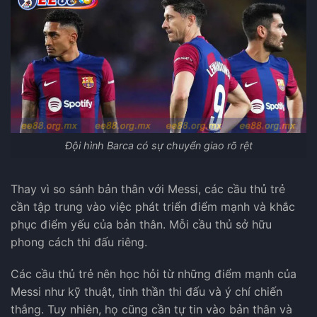
Đội hình Barca có sự chuyển giao rõ rệt
Thay vì so sánh bản thân với Messi, các cầu thủ trẻ
cần tập trung vào việc phát triển điểm mạnh và khắc
phục điểm yếu của bản thân. Mỗi cầu thủ sở hữu
phong cách thi đấu riêng.
Các cầu thủ trẻ nên học hỏi từ những điểm mạnh của
Messi như kỹ thuật, tinh thần thi đấu và ý chí chiến
thắng. Tuy nhiên, họ cũng cần tự tin vào bản thân và