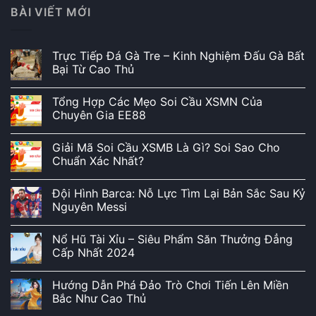
BÀI VIẾT MỚI
Trực Tiếp Đá Gà Tre – Kinh Nghiệm Đấu Gà Bất
Bại Từ Cao Thủ
Tổng Hợp Các Mẹo Soi Cầu XSMN Của
Chuyên Gia EE88
Giải Mã Soi Cầu XSMB Là Gì? Soi Sao Cho
Chuẩn Xác Nhất?
Đội Hình Barca: Nỗ Lực Tìm Lại Bản Sắc Sau Kỷ
Nguyên Messi
Nổ Hũ Tài Xỉu – Siêu Phẩm Săn Thưởng Đẳng
Cấp Nhất 2024
Hướng Dẫn Phá Đảo Trò Chơi Tiến Lên Miền
Bắc Như Cao Thủ