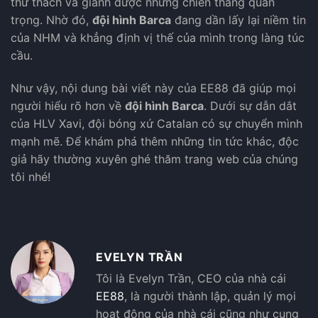
thử thách và giành được những chiến thắng quan
trọng. Nhờ đó,
đội hình Barca
đang dần lấy lại niềm tin
của NHM và khẳng định vị thế của mình trong làng túc
cầu.
Như vậy, nội dung bài viết này của EE88 đã giúp mọi
người hiểu rõ hơn về
đội hình Barca
. Dưới sự dẫn dắt
của HLV Xavi, đội bóng xứ Catalan có sự chuyển mình
mạnh mẽ. Để khám phá thêm những tin tức khác, độc
giả hãy thường xuyên ghé thăm trang web của chúng
tôi nhé!
EVELYN TRẦN
Tôi là Evelyn Trần, CEO của nhà cái
EE88
, là người thành lập, quản lý mọi
hoạt động của nhà cái cũng như cung