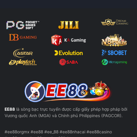
EE88
là sòng bạc trực tuyến được cấp giấy phép hợp pháp bởi
Vương quốc Anh (MGA) và Chính phủ Philippines (PAGCOR).
#ee88orgmx #ee88 #ee_88 #ee88nhacai #ee88casino