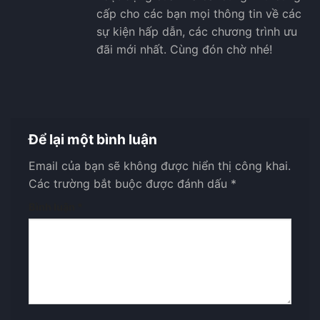
cấp cho các bạn mọi thông tin về các
sự kiện hấp dẫn, các chương trình ưu
đãi mới nhất. Cùng đón chờ nhé!
Để lại một bình luận
Email của bạn sẽ không được hiển thị công khai.
Các trường bắt buộc được đánh dấu
*
Bình luận
*