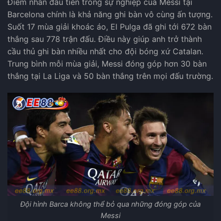
Điểm nhấn đầu tiên trong sự nghiệp của Messi tại
Barcelona chính là khả năng ghi bàn vô cùng ấn tượng.
Suốt 17 mùa giải khoác áo, El Pulga đã ghi tới 672 bàn
thắng sau 778 trận đấu. Điều này giúp anh trở thành
cầu thủ ghi bàn nhiều nhất cho đội bóng xứ Catalan.
Trung bình mỗi mùa giải, Messi đóng góp hơn 30 bàn
thắng tại La Liga và 50 bàn thắng trên mọi đấu trường.
Đội hình Barca không thể bỏ qua những đóng góp của
Messi