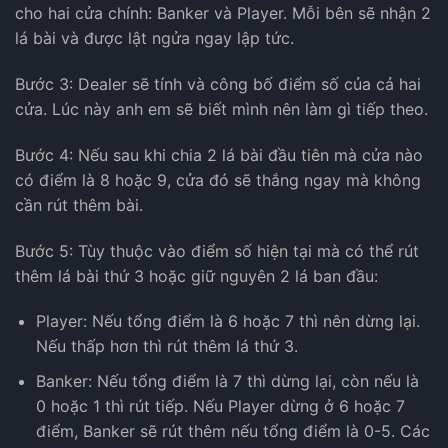
cho hai cửa chính: Banker và Player. Mỗi bên sẽ nhận 2
lá bài và được lật ngửa ngay lập tức.
Bước 3: Dealer sẽ tính và công bố điểm số của cả hai
cửa. Lúc này anh em sẽ biết mình nên làm gì tiếp theo.
Bước 4: Nếu sau khi chia 2 lá bài đầu tiên mà cửa nào
có điểm là 8 hoặc 9, cửa đó sẽ thắng ngay mà không
cần rút thêm bài.
Bước 5: Tùy thuộc vào điểm số hiện tại mà có thể rút
thêm lá bài thứ 3 hoặc giữ nguyên 2 lá ban đầu:
Player: Nếu tổng điểm là 6 hoặc 7 thì nên dừng lại.
Nếu thấp hơn thì rút thêm lá thứ 3.
Banker: Nếu tổng điểm là 7 thì dừng lại, còn nếu là
0 hoặc 1 thì rút tiếp. Nếu Player dừng ở 6 hoặc 7
điểm, Banker sẽ rút thêm nếu tổng điểm là 0-5. Các