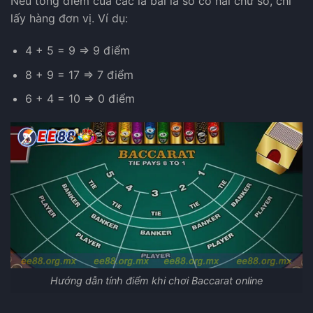
Nếu tổng điểm của các lá bài là số có hai chữ số, chỉ
lấy hàng đơn vị. Ví dụ:
4 + 5 = 9 => 9 điểm
8 + 9 = 17 => 7 điểm
6 + 4 = 10 => 0 điểm
Hướng dẫn tính điểm khi chơi Baccarat online