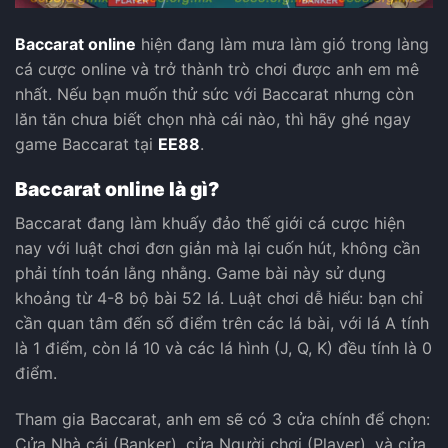
Baccarat online
hiện đang làm mưa làm gió trong làng
cá cược online và trở thành trò chơi được anh em mê
nhất. Nếu bạn muốn thử sức với Baccarat nhưng còn
lăn tăn chưa biết chọn nhà cái nào, thì hãy ghé ngay
game Baccarat tại
EE88
.
Baccarat online là gì?
Baccarat đang làm khuấy đảo thế giới cá cược hiện
nay với luật chơi đơn giản mà lại cuốn hút, không cần
phải tính toán lằng nhằng. Game bài này sử dụng
khoảng từ 4-8 bộ bài 52 lá. Luật chơi dễ hiểu: bạn chỉ
cần quan tâm đến số điểm trên các lá bài, với lá A tính
là 1 điểm, còn lá 10 và các lá hình (J, Q, K) đều tính là 0
điểm.
Tham gia Baccarat, anh em sẽ có 3 cửa chính để chọn:
Cửa Nhà cái (Banker), cửa Người chơi (Player), và cửa