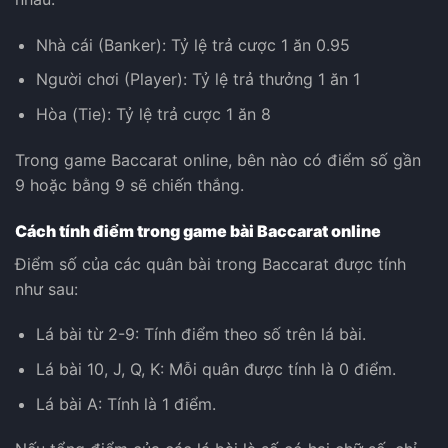
Nhà cái (Banker): Tỷ lệ trả cược 1 ăn 0.95
Người chơi (Player): Tỷ lệ trả thưởng 1 ăn 1
Hòa (Tie): Tỷ lệ trả cược 1 ăn 8
Trong game Baccarat online, bên nào có điểm số gần
9 hoặc bằng 9 sẽ chiến thắng.
Cách tính điểm trong game bài Baccarat online
Điểm số của các quân bài trong Baccarat được tính
như sau:
Lá bài từ 2-9: Tính điểm theo số trên lá bài.
Lá bài 10, J, Q, K: Mỗi quân được tính là 0 điểm.
Lá bài A: Tính là 1 điểm.