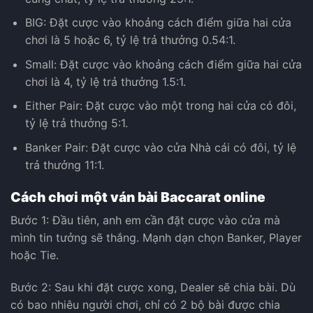
BIG: Đặt cược vào khoảng cách điểm giữa hai cửa
chơi là 5 hoặc 6, tỷ lệ trả thưởng 0.54:1.
Small: Đặt cược vào khoảng cách điểm giữa hai cửa
chơi là 4, tỷ lệ trả thưởng 1.5:1.
Either Pair: Đặt cược vào một trong hai cửa có đôi,
tỷ lệ trả thưởng 5:1.
Banker Pair: Đặt cược vào cửa Nhà cái có đôi, tỷ lệ
trả thưởng 11:1.
Cách chơi một ván bài Baccarat online
Bước 1: Đầu tiên, anh em cần đặt cược vào cửa mà
mình tin tưởng sẽ thắng. Mạnh dạn chọn Banker, Player
hoặc Tie.
Bước 2: Sau khi đặt cược xong, Dealer sẽ chia bài. Dù
có bao nhiêu người chơi, chỉ có 2 bộ bài được chia