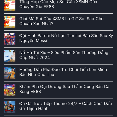
Tổng Hợp Các Mẹo Soi Cầu XSMN Của
Chuyên Gia EE88
Giải Mã Soi Cầu XSMB Là Gì? Soi Sao Cho
Chuẩn Xác Nhất?
Đội Hình Barca: Nỗ Lực Tìm Lại Bản Sắc Sau Kỷ
Nguyên Messi
Nổ Hũ Tài Xỉu – Siêu Phẩm Săn Thưởng Đẳng
Cấp Nhất 2024
Hướng Dẫn Phá Đảo Trò Chơi Tiến Lên Miền
Bắc Như Cao Thủ
Khám Phá Đại Dương Sâu Thẳm Cùng Bắn Cá
Xèng EE88
Đá Gà Trực Tiếp Thomo 24/7 – Cách Chơi Đấu
Gà Thịnh Hành