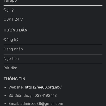
Tải app
Đại lý
CSKT 24/7
HƯỚNG DẪN
Đăng ký
Đăng nhập
Nạp tiền
Rút tiền
THÔNG TIN
Website:
https://ee88.org.mx/
Số điện thoại:
0334192413
Email:
admin.ee88@gmail.com