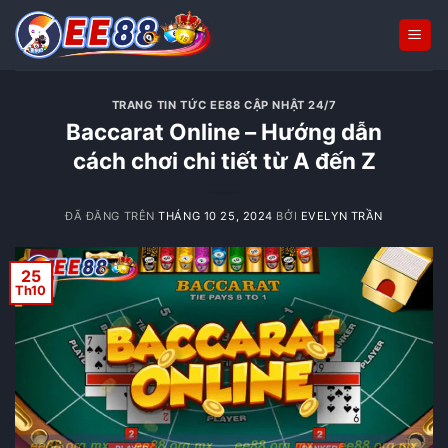
Chuyển
đến
nội
dung
TRANG TIN TỨC EE88 CẬP NHẬT 24/7
Baccarat Online – Hướng dẫn
cách chơi chi tiết từ A đến Z
ĐÃ ĐĂNG TRÊN
THÁNG 10 25, 2024
BỞI
EVELYN TRẦN
25
Th10